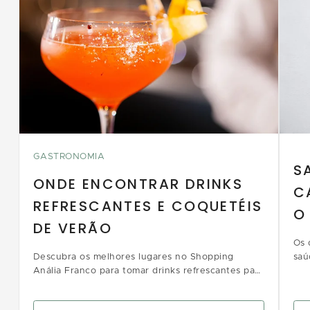
GASTRONOMIA
S
ONDE ENCONTRAR DRINKS
C
REFRESCANTES E COQUETÉIS
O
DE VERÃO
Os 
Descubra os melhores lugares no Shopping
saú
Anália Franco para tomar drinks refrescantes para
per
o verão e brindar a estação mais quente do ano