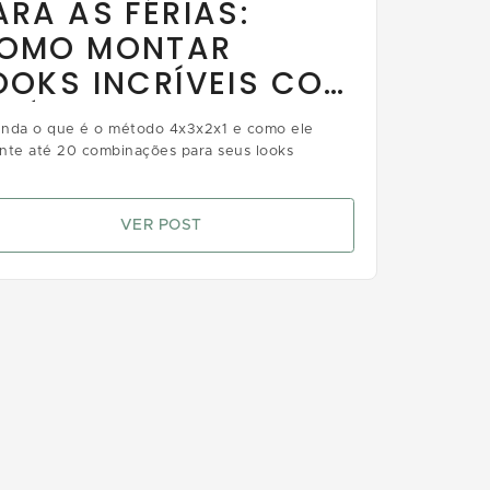
ARA AS FÉRIAS:
OMO MONTAR
OOKS INCRÍVEIS COM
 FÓRMULA 4×3×2×1
nda o que é o método 4x3x2x1 e como ele
nte até 20 combinações para seus looks
VER POST