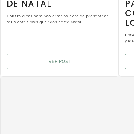
DE NATAL
P
C
Confira dicas para não errar na hora de presentear
L
seus entes mais queridos neste Natal
A
Ente
gara
VER POST