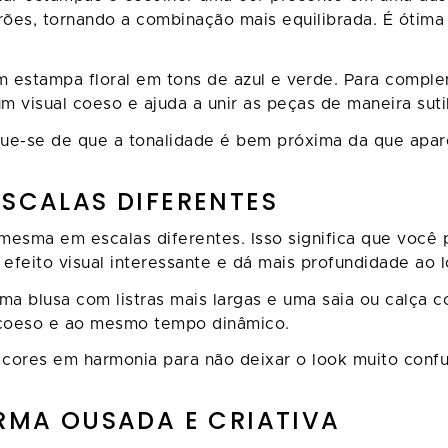
rões, tornando a combinação mais equilibrada. É ótim
estampa floral em tons de azul e verde. Para complem
visual coeso e ajuda a unir as peças de maneira sutil
fique-se de que a tonalidade é bem próxima da que apa
ESCALAS DIFERENTES
a mesma em escalas diferentes. Isso significa que vo
 efeito visual interessante e dá mais profundidade ao
a blusa com listras mais largas e uma saia ou calça c
 coeso e ao mesmo tempo dinâmico.
e cores em harmonia para não deixar o look muito conf
ORMA OUSADA E CRIATIVA