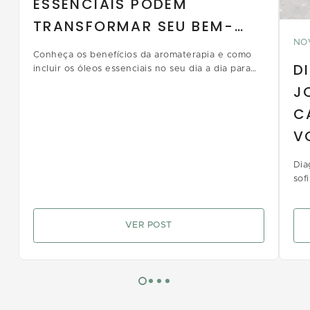
ESSENCIAIS PODEM
TRANSFORMAR SEU BEM-
NO
ESTAR
Conheça os benefícios da aromaterapia e como
D
incluir os óleos essenciais no seu dia a dia para
relaxar, energizar e dormir melhor.
J
C
V
D
Dia
sof
icô
cel
VER POST