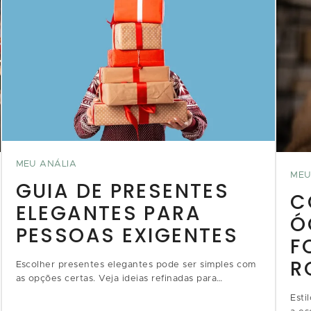
MEU ANÁLIA
MEU
GUIA DE PRESENTES
C
ELEGANTES PARA
Ó
PESSOAS EXIGENTES
F
R
Escolher presentes elegantes pode ser simples com
as opções certas. Veja ideias refinadas para
impressionar pessoas de gosto apurado
Esti